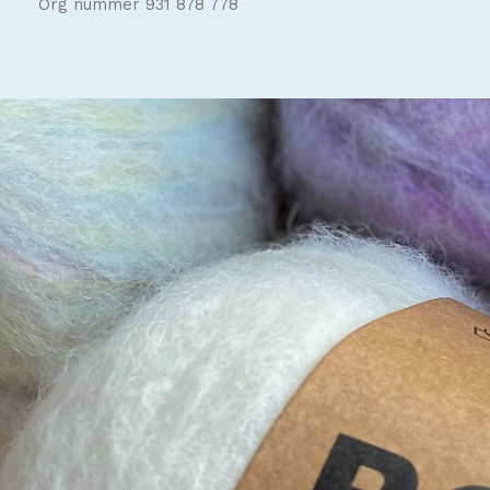
Org nummer 931 878 778
Built by
Amendo Group AS
theme
2023
.