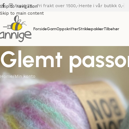
Frakt 79,- Fri frakt over 1500,-
Hente i vår butikk 0,-
Skip to navigation
Skip to main content
Forside
Garn
Oppskrifter
Strikkepakker
Tilbehør
Glemt passo
Home
Min konto
Glemt passordet ditt? Fyll inn ditt brukernavn eller e-
postadresse. Du vil motta en lenke for å opprette et nytt
passord via e-post.