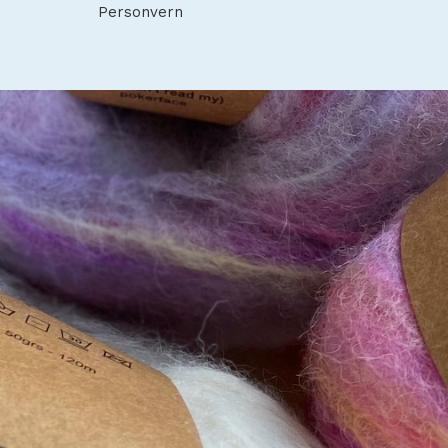
Personvern
English
(
Engelsk
)
Norsk bokmål