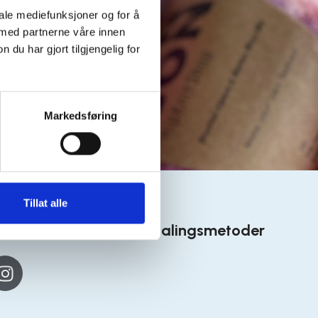
iale mediefunksjoner og for å
 med partnerne våre innen
u har gjort tilgjengelig for
Markedsføring
Tillat alle
 medier
Betalingsmetoder