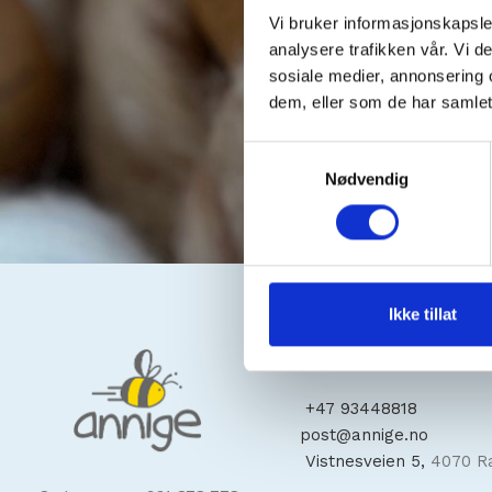
Vi bruker informasjonskapsler
analysere trafikken vår. Vi 
sosiale medier, annonsering 
dem, eller som de har samlet
Samtykkevalg
Nødvendig
Ikke tillat
Kontakt oss
+47
93448818
post@annige.no
Vistnesveien 5,
4070 R