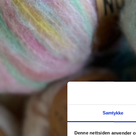
*
Brukernavn eller e-post
Tilbakestill passord
Samtykke
Denne nettsiden anvender c