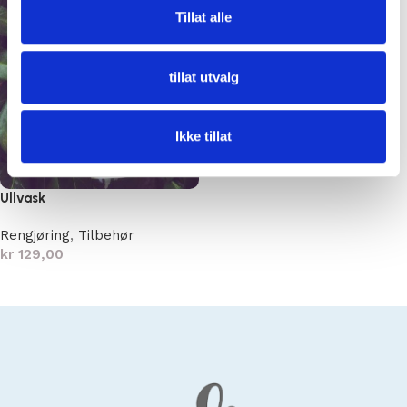
Tillat alle
tillat utvalg
Ikke tillat
Ullvask
Rengjøring
,
Tilbehør
kr
129,00
Legg i handlekurv