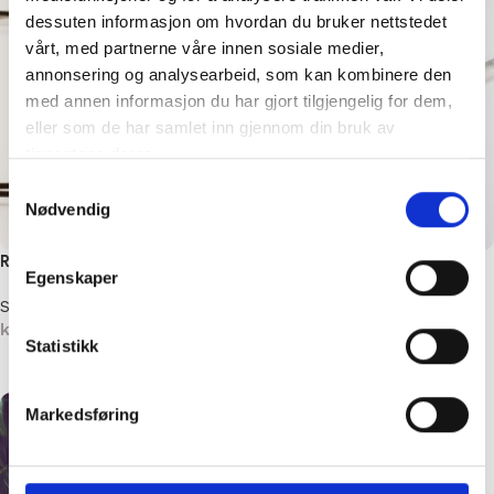
dessuten informasjon om hvordan du bruker nettstedet
vårt, med partnerne våre innen sosiale medier,
annonsering og analysearbeid, som kan kombinere den
med annen informasjon du har gjort tilgjengelig for dem,
eller som de har samlet inn gjennom din bruk av
tjenestene deres.
Samtykkevalg
Nødvendig
Rundpinne 40 cm – Messing
Heklepinner – Aluminium 15cm
Egenskaper
Strikkepinner
Strikkepinner
kr
39,00
–
kr
59,00
kr
19,00
Statistikk
Velg alternativ
Velg alternativ
Markedsføring