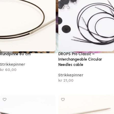
Rundpinne 80 cm
DROPS Pro Classic –
Interchangeable Circular
Strikkepinner
Needles cable
kr
60,00
Strikkepinner
Velg alternativ
kr
21,00
Velg alternativ