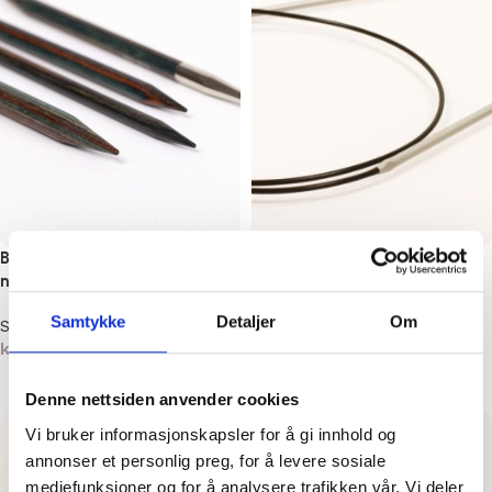
Brass interchangeable circular
Rundpinne 60 cm
needle
Strikkepinner
Samtykke
Detaljer
Om
Strikkepinner
kr
39,00
–
kr
80,00
kr
66,00
Velg alternativ
Velg alternativ
Denne nettsiden anvender cookies
Vi bruker informasjonskapsler for å gi innhold og
annonser et personlig preg, for å levere sosiale
mediefunksjoner og for å analysere trafikken vår. Vi deler