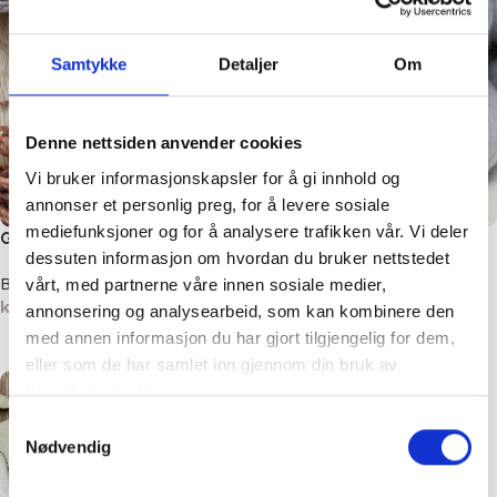
Samtykke
Detaljer
Om
Denne nettsiden anvender cookies
Vi bruker informasjonskapsler for å gi innhold og
annonser et personlig preg, for å levere sosiale
mediefunksjoner og for å analysere trafikken vår. Vi deler
Garnmåler
Strikkepinnemåler
dessuten informasjon om hvordan du bruker nettstedet
Blokkere og målere
Blokkere og målere
vårt, med partnerne våre innen sosiale medier,
kr
69,00
kr
49,00
–
kr
129,00
annonsering og analysearbeid, som kan kombinere den
med annen informasjon du har gjort tilgjengelig for dem,
Legg i handlekurv
Velg alternativ
eller som de har samlet inn gjennom din bruk av
tjenestene deres.
Samtykkevalg
Nødvendig