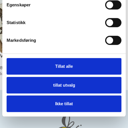
Egenskaper
Statistikk
Markedsføring
Votteblokker med buet tupp
Tillat alle
Blokkere og målere
kr
99,00
–
kr
269,00
Velg alternativ
tillat utvalg
Ikke tillat