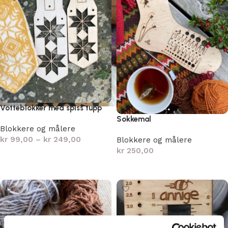
Votteblokker med spiss tupp
Sokkemal
Blokkere og målere
kr
99,00
–
kr
249,00
Blokkere og målere
kr
250,00
Velg alternativ
Les mer