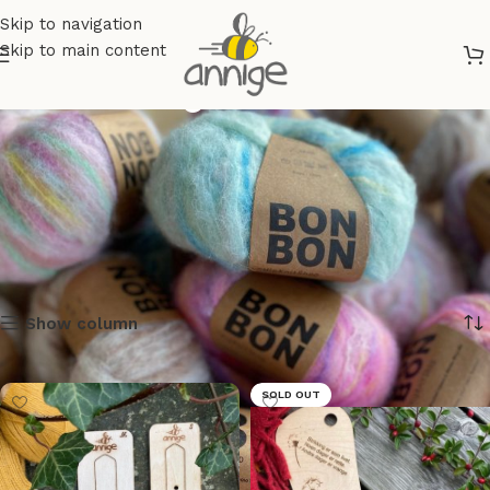
Skip to navigation
Skip to main content
Blokkere og målere
Show column
SOLD OUT