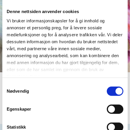
You don't have any products in the wishlist yet.
Denne nettsiden anvender cookies
You will find a lot of interesting products on our "Shop"
page.
Vi bruker informasjonskapsler for å gi innhold og
annonser et personlig preg, for å levere sosiale
Return to shop
mediefunksjoner og for å analysere trafikken vår. Vi deler
dessuten informasjon om hvordan du bruker nettstedet
vårt, med partnerne våre innen sosiale medier,
annonsering og analysearbeid, som kan kombinere den
med annen informasjon du har gjort tilgjengelig for dem,
eller som de har samlet inn gjennom din bruk av
tjenestene deres.
Samtykkevalg
Nødvendig
Egenskaper
Statistikk