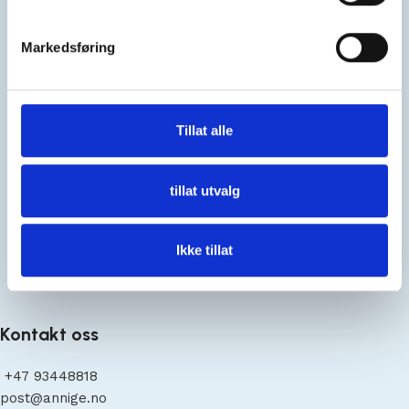
Markedsføring
Tillat alle
tillat utvalg
Ikke tillat
Org nummer 931 878 778
Kontakt oss
+47
93448818
post@annige.no