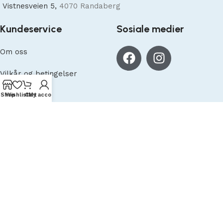
Vistnesveien 5,
4070 Randaberg
Kundeservice
Sosiale medier
Om oss
Vilkår og betingelser
Personvern
Shop
Wishlist
Cart
My account
Betalingsmetoder
Built by
Amendo Group AS
theme
2023
.
English
(
Engelsk
)
Norsk bokmål