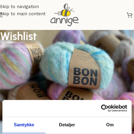
Skip to navigation
Skip to main content
Wishlist
Home
Wishlist
Samtykke
Detaljer
Om
This wishlist is empty.