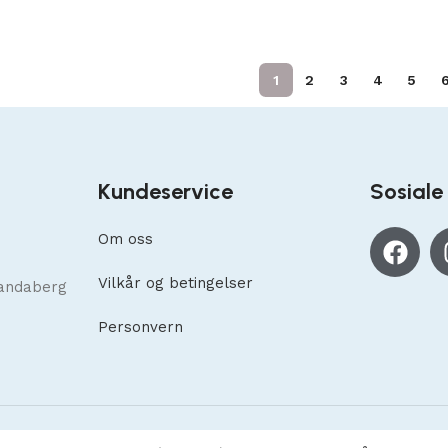
1
2
3
4
5
Kundeservice
Sosiale
Om oss
Vilkår og betingelser
andaberg
Personvern