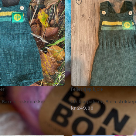
per
Felleskjøp kjole
,
Barn strikkepakker
Strikkepakker
,
Barn strikke
kr
249,00