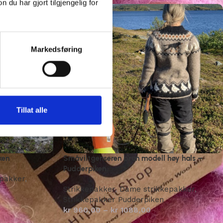
u har gjort tilgjengelig for
Markedsføring
Tillat alle
ken
Småviltgenseren brun modell høy hals –
Pudderpiken
pakker
,
Strikkepakker
,
Dame strikkepakker
,
Strikkepakker Pudderpiken
kr
960,00
–
kr
1088,00