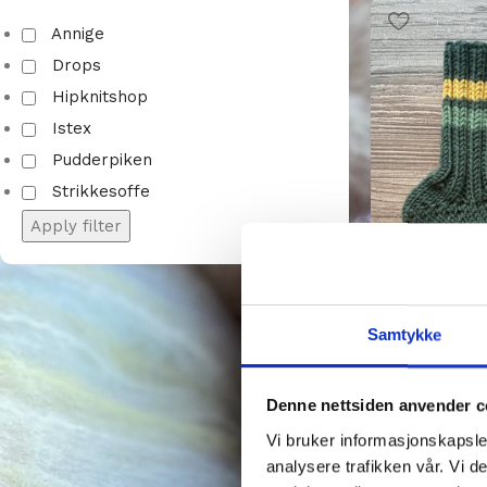
Annige
Drops
Hipknitshop
Istex
Pudderpiken
Strikkesoffe
Apply filter
felleskjøp sokk
Samtykke
Strikkepakker
kr
99,00
Denne nettsiden anvender c
Vi bruker informasjonskapsler
analysere trafikken vår. Vi 