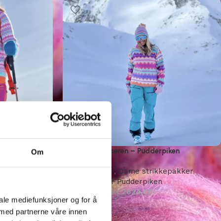
en
Skamtind genseren – Pudderpiken
Om
pakker
,
Strikkepakker
,
Dame strikkepakker
,
Strikkepakker Pudderpiken
kr
1394,00
–
kr
2624,00
iale mediefunksjoner og for å
 med partnerne våre innen