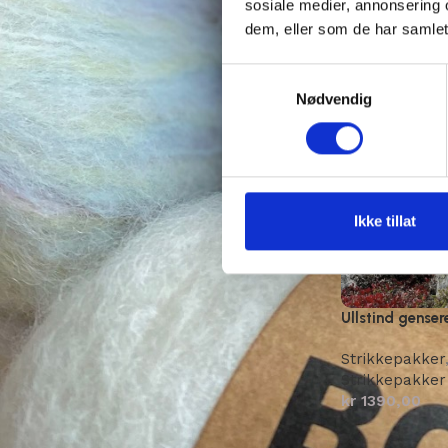
sosiale medier, annonsering 
dem, eller som de har samlet
Samtykkevalg
Nødvendig
Ikke tillat
Ullstind gense
Strikkepakker
Strikkepakker
kr
1390,00