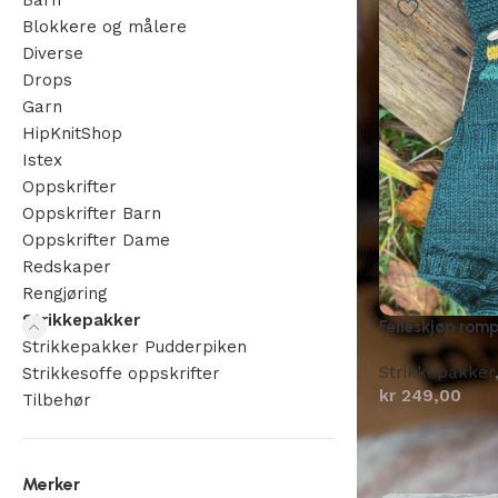
Barn
Blokkere og målere
Diverse
Drops
Garn
HipKnitShop
Istex
Oppskrifter
Oppskrifter Barn
Oppskrifter Dame
Redskaper
Rengjøring
Strikkepakker
Felleskjøp rom
Strikkepakker Pudderpiken
Strikkepakker
Strikkesoffe oppskrifter
kr
249,00
Tilbehør
Merker