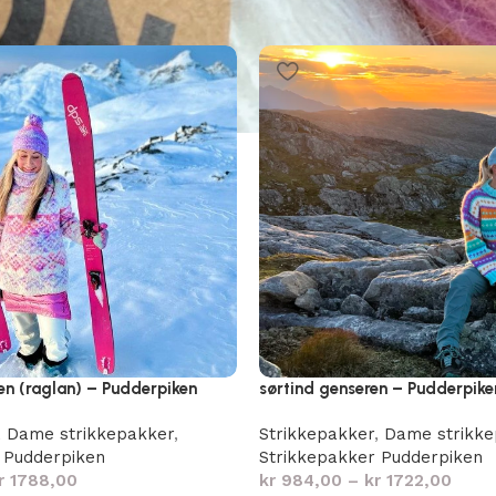
en (raglan) – Pudderpiken
sørtind genseren – Pudderpike
,
Dame strikkepakker
,
Strikkepakker
,
Dame strikke
 Pudderpiken
Strikkepakker Pudderpiken
r
1788,00
kr
984,00
–
kr
1722,00