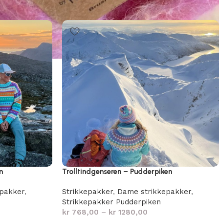
n
Trolltindgenseren – Pudderpiken
pakker
,
Strikkepakker
,
Dame strikkepakker
,
Strikkepakker Pudderpiken
kr
768,00
–
kr
1280,00