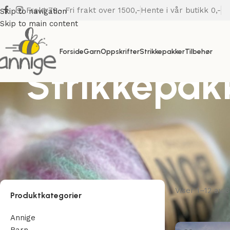
Frakt 79,- Fri frakt over 1500,-
Hente i vår butikk 0,-
Skip to navigation
Skip to main content
Forside
Garn
Oppskrifter
Strikkepakker
Tilbehør
Strikkepak
Viser 1–12 av 3
Produktkategorier
Annige