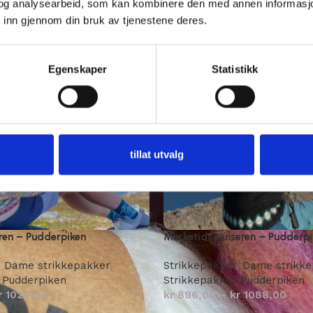
og analysearbeid, som kan kombinere den med annen informasjon d
 inn gjennom din bruk av tjenestene deres.
Egenskaper
Statistikk
tillat utvalg
ren – Pudderpiken
Mørketidsgenseren – Pudderpi
,
Dame strikkepakker
,
Strikkepakker
,
Dame strikke
 Pudderpiken
Strikkepakker Pudderpiken
r
1024,00
kr
896,00
–
kr
1088,00