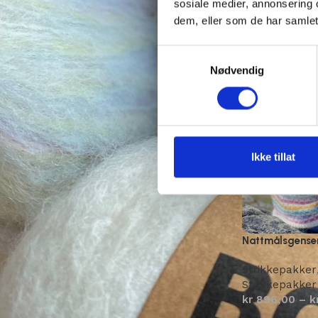
sosiale medier, annonsering 
dem, eller som de har samlet
Samtykkevalg
Nødvendig
Ikke tillat
Nattmålsgense
Strikkepakker
Strikkepakker
kr
896,00
–
k