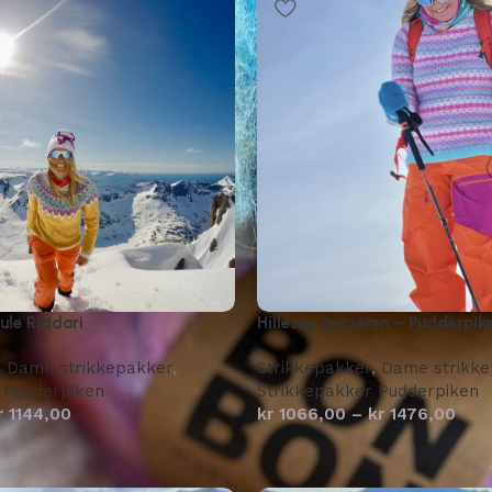
ule Riddari
Hillesøy genseren – Pudderpik
,
Dame strikkepakker
,
Strikkepakker
,
Dame strikke
 Pudderpiken
Strikkepakker Pudderpiken
r
1144,00
kr
1066,00
–
kr
1476,00