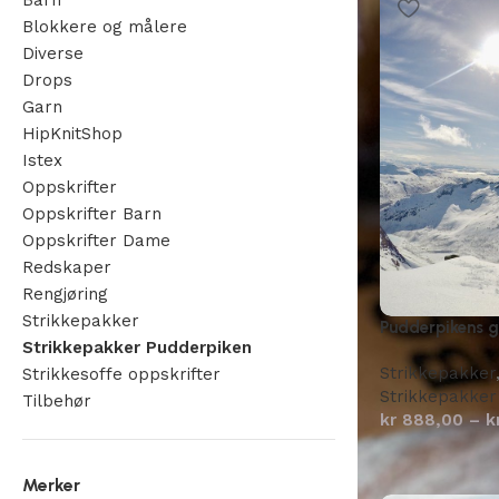
Barn
Blokkere og målere
Diverse
Drops
Garn
HipKnitShop
Istex
Oppskrifter
Oppskrifter Barn
Oppskrifter Dame
Redskaper
Rengjøring
Strikkepakker
Pudderpikens g
Strikkepakker Pudderpiken
Strikkepakker
Strikkesoffe oppskrifter
Strikkepakker
Tilbehør
kr
888,00
–
k
Merker