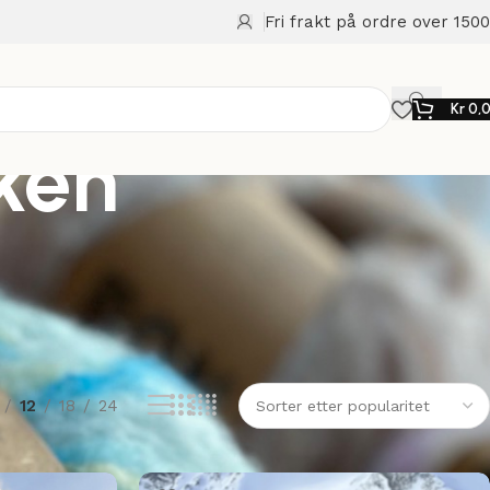
Fri frakt på ordre over 1500
Kr
0,
ken
12
18
24