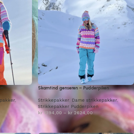
en
Skamtind genseren – Pudderpiken
pakker
,
Strikkepakker
,
Dame strikkepakker
,
Strikkepakker Pudderpiken
kr
1394,00
–
kr
2624,00