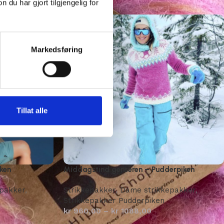
u har gjort tilgjengelig for
Markedsføring
Tillat alle
ken
Middagstind genseren – Pudderpiken
pakker
,
Strikkepakker
,
Dame strikkepakker
,
Strikkepakker Pudderpiken
kr
960,00
–
kr
1088,00