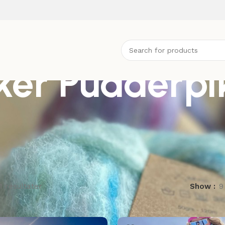
ker Pudderpi
1 resultater
Show
9