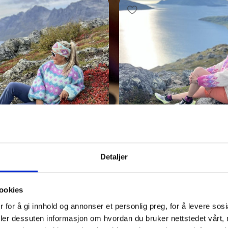
ren – Pudderpiken
Fjelljentergenseren – Pudderpi
Detaljer
,
Dame strikkepakker
,
Strikkepakker
,
Dame strikke
 Pudderpiken
Strikkepakker Pudderpiken
ookies
kr
1230,00
–
kr
1476,00
 for å gi innhold og annonser et personlig preg, for å levere sos
deler dessuten informasjon om hvordan du bruker nettstedet vårt,