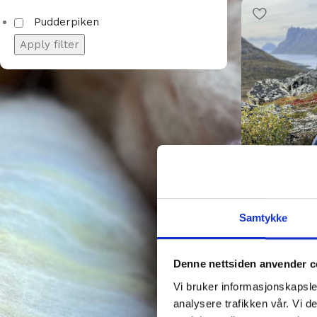
Pudderpiken
Apply filter
Ullstind gense
Samtykke
Strikkepakker
Strikkepakker
Denne nettsiden anvender c
kr
1390,00
Vi bruker informasjonskapsler
analysere trafikken vår. Vi 