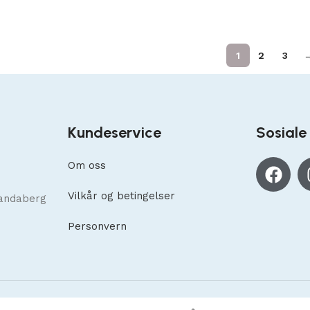
1
2
3
Kundeservice
Sosiale
Om oss
Vilkår og betingelser
andaberg
Personvern