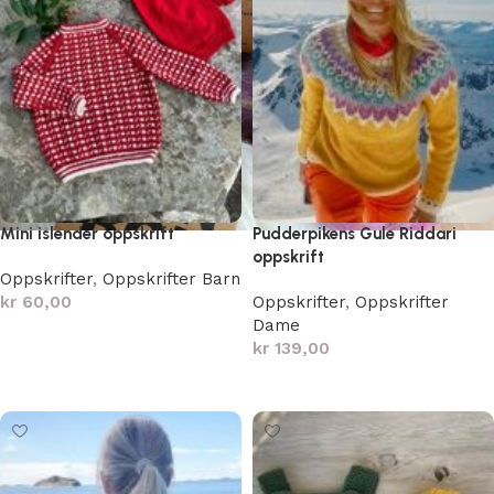
Mini islender oppskrift
Pudderpikens Gule Riddari
oppskrift
Oppskrifter
,
Oppskrifter Barn
kr
60,00
Oppskrifter
,
Oppskrifter
Dame
Legg i handlekurv
kr
139,00
Legg i handlekurv