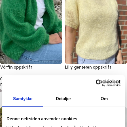
Vårfin oppskrift
Lilly genseren oppskrift
Oppskrifter
,
Oppskrifter
Oppskrifter
,
Oppskrifter
Dame
Dame
kr
60,00
kr
60,00
Samtykke
Detaljer
Om
Legg i handlekurv
Legg i handlekurv
Denne nettsiden anvender cookies