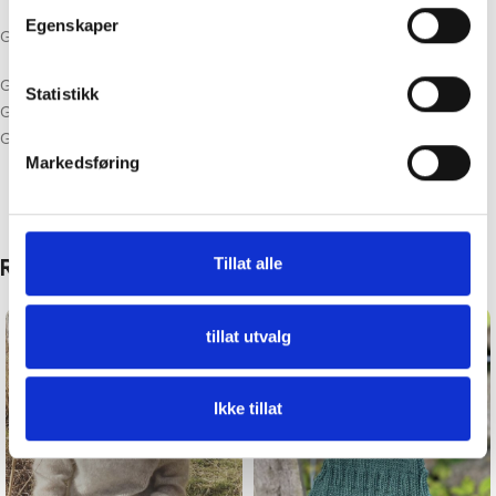
Egenskaper
Strikkefasthet: 22 m per 10 cm glattstrikk på pinne 3.5 mm
Garn: Drops Cotton Merino
Statistikk
Garnmengde: Mørk grønn 100g
Grønn 3 meter
Markedsføring
Gul 3 meter
Tillat alle
Relaterte produkter
tillat utvalg
Ikke tillat