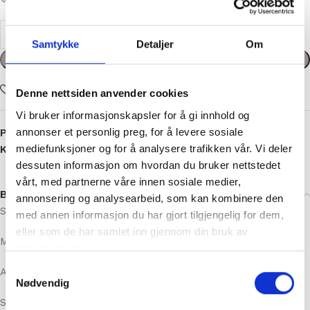
34 på lager
Samtykke
Detaljer
Om
kr
0,00
Legg i handlekurv
Denne nettsiden anvender cookies
Add to wishlist
Vi bruker informasjonskapsler for å gi innhold og
annonser et personlig preg, for å levere sosiale
mediefunksjoner og for å analysere trafikken vår. Vi deler
Produktnummer:
977
dessuten informasjon om hvordan du bruker nettstedet
Kategorier:
Oppskrifter
,
Oppskrifter Barn
vårt, med partnerne våre innen sosiale medier,
annonsering og analysearbeid, som kan kombinere den
med annen informasjon du har gjort tilgjengelig for dem,
Beskrivelse
eller som de har samlet inn gjennom din bruk av
Størrelse: 1/3 (6/9) 12/18 mnd
tjenestene deres.
Mål: 56/62 (68/74) 80/86 cm
Samtykkevalg
Nødvendig
Anbefalt pinne: Rundpinne 3 mm og 3.5 mm (40 cm)