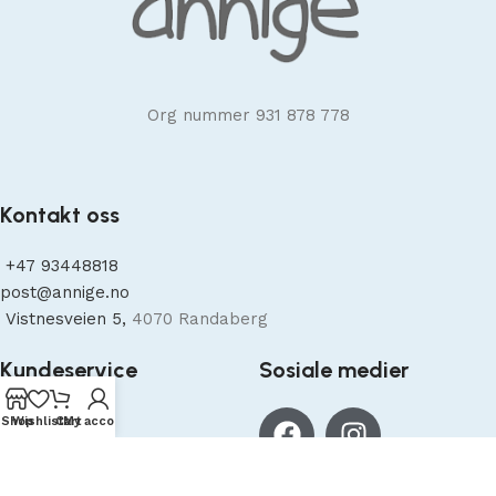
Org nummer 931 878 778
Kontakt oss
+47
93448818
post@annige.no
Vistnesveien 5,
4070 Randaberg
Kundeservice
Sosiale medier
Shop
Wishlist
Cart
My account
Om oss