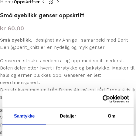
Hjem
Oppskrifter
Små øyeblikk genser oppskrift
kr
60,00
Små øyeblikk,
designet av Annige i samarbeid med Berit
Lien (@berit_knit) er en nydelig og myk genser.
Genseren strikkes nedenfra og opp med splitt nederst.
Bolen deler etter hvert i forstykke og bakstykke. Masker til
hals og ermer plukkes opp. Genseren er lett
overdimensjonert.
Den strikkes med en tråd Drops Air og en tråd Drops Kidsilk
sammen.
Små øyeblikk genseren
er laget etter ønske fra Monica
Samtykke
Detaljer
Om
Vagle, innehaver av kaffebaren Små øyeblikk midt i
Randaberg sentrum. Monica var klar på hvordan genseren
skulle se ut, og etter litt skissering og forklaring så ble