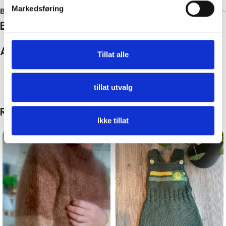
Annige
Markedsføring
Brand
Brand
Tillat alle
Annige
tillat utvalg
Ikke tillat
Relaterte produkter