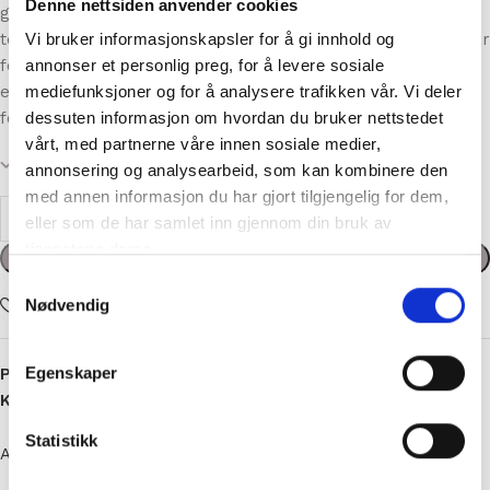
Denne nettsiden anvender cookies
grunnoppskriften satt. Med god hjelp av Berit, som
Vi bruker informasjonskapsler for å gi innhold og
teststrikket og korrigerte første utkast, ble oppskriften klar
annonser et personlig preg, for å levere sosiale
for ny teststrikking. Med ny god hjelp av Carina, så er
mediefunksjoner og for å analysere trafikken vår. Vi deler
endelig oppskriften klar. Monica og vi i Annige er veldig
dessuten informasjon om hvordan du bruker nettstedet
fornøyde, og det håper vi dere også blir 🙂
vårt, med partnerne våre innen sosiale medier,
100 på lager
annonsering og analysearbeid, som kan kombinere den
med annen informasjon du har gjort tilgjengelig for dem,
eller som de har samlet inn gjennom din bruk av
tjenestene deres.
kr
0,00
Samtykkevalg
Legg i handlekurv
Nødvendig
Add to wishlist
Egenskaper
Produktnummer:
976
Statistikk
Kategorier:
Oppskrifter
,
Oppskrifter Dame