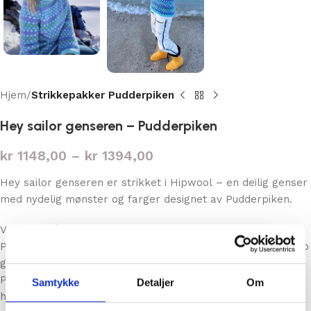
Hjem
Strikkepakker Pudderpiken
Hey sailor genseren – Pudderpiken
kr
1148,00
–
kr
1394,00
Hey sailor genseren er strikket i Hipwool – en deilig genser
med nydelig mønster og farger designet av Pudderpiken.
Vi har inngått et samarbeid med Hege Nilsen alias
Pudderpiken om salg av garnpakker på hennes design. Kjøp
garnpakken hos oss, oppskriften kjøper du direkte hos
Pudderpiken
Samtykke
Detaljer
Om
her:
https://www.pudderpiken.no/strikkeoppskrifter