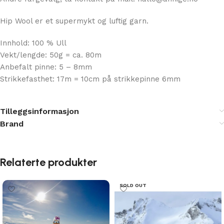
Andre fargevalg, ta kontakt på mail: hallo@annige.no
Hip Wool er et supermykt og luftig garn.
Innhold: 100 % Ull
Vekt/lengde: 50g = ca. 80m
Anbefalt pinne: 5 – 8mm
Strikkefasthet: 17m = 10cm på strikkepinne 6mm
Tilleggsinformasjon
Brand
Relaterte produkter
SOLD OUT