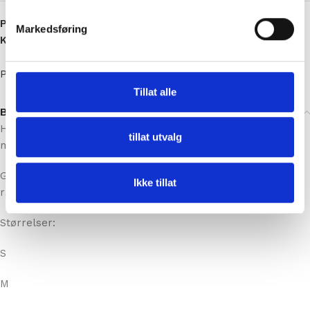
Add to wishlist
Markedsføring
Produktnummer:
782
Kategori:
Strikkepakker Pudderpiken
Tillat alle
Pudderpiken
tillat utvalg
Beskrivelse
Hey sailor genseren er strikket i Hip Wool. En deilig genser
med nydelig mønster og farger designet av Pudderpiken.
Ikke tillat
Genseren er strikket nedenfra og opp med
raglanfellinginger.
Størrelser:
S
M