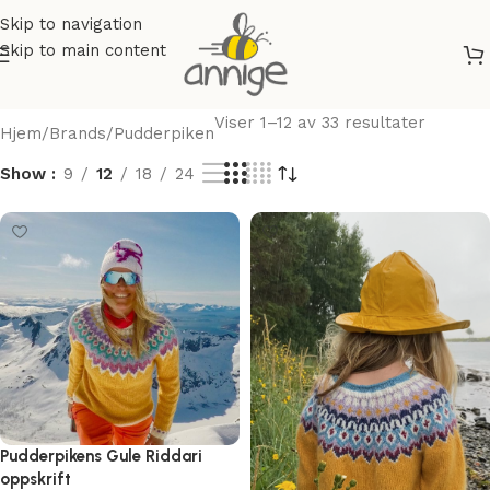
Skip to navigation
Skip to main content
Viser 1–12 av 33 resultater
Hjem
Brands
Pudderpiken
Show
9
12
18
24
Pudderpikens Gule Riddari
oppskrift