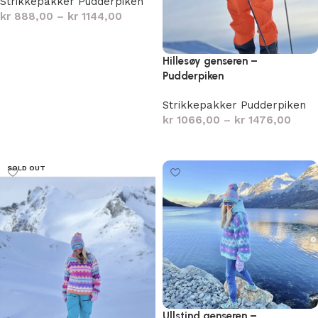
Strikkepakker Pudderpiken
kr
888,00
–
kr
1144,00
Velg alternativ
Hillesøy genseren –
Pudderpiken
Strikkepakker Pudderpiken
kr
1066,00
–
kr
1476,00
Velg alternativ
SOLD OUT
Ullstind genseren –