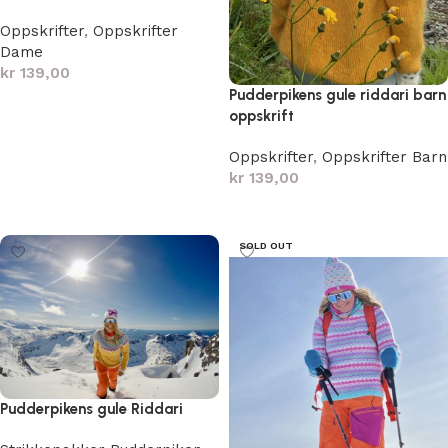
Oppskrifter
,
Oppskrifter
Dame
kr
139,00
Pudderpikens gule riddari barn
Legg i handlekurv
oppskrift
Oppskrifter
,
Oppskrifter Barn
kr
139,00
Legg i handlekurv
SOLD OUT
Pudderpikens gule Riddari