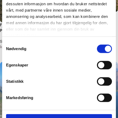
dessuten informasjon om hvordan du bruker nettstedet
vårt, med partnerne våre innen sosiale medier,
Småviltgenseren brun modell
annonsering og analysearbeid, som kan kombinere den
høy hals – Pudderpiken
med annen informasjon du har gjort tilgjengelig for dem,
Fjelljentergenseren –
eller som de har samlet inn gjennom din bruk av
Pudderpiken
Strikkepakker Pudderpiken
tjenestene deres.
kr
960,00
–
kr
1088,00
Strikkepakker Pudderpiken
Samtykkevalg
Velg alternativ
kr
1230,00
–
kr
1476,00
Nødvendig
Velg alternativ
Egenskaper
Statistikk
Markedsføring