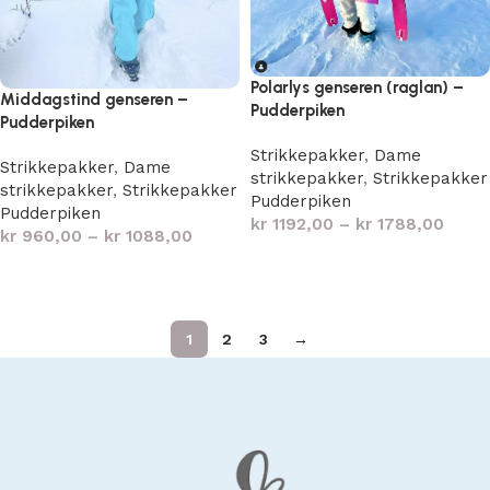
Polarlys genseren (raglan) –
Middagstind genseren –
Pudderpiken
Pudderpiken
Strikkepakker
,
Dame
Strikkepakker
,
Dame
strikkepakker
,
Strikkepakker
strikkepakker
,
Strikkepakker
Pudderpiken
Pudderpiken
kr
1192,00
–
kr
1788,00
kr
960,00
–
kr
1088,00
Velg alternativ
Velg alternativ
1
2
3
→