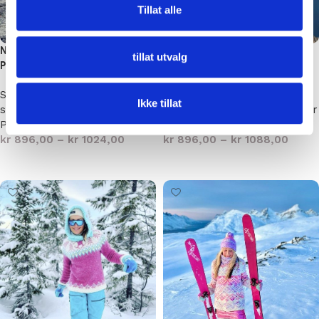
Tillat alle
Nattmålsgenseren –
Mørketidsgenseren –
tillat utvalg
Pudderpiken
Pudderpiken
Strikkepakker
,
Dame
Strikkepakker
,
Dame
Ikke tillat
strikkepakker
,
Strikkepakker
strikkepakker
,
Strikkepakker
Pudderpiken
Pudderpiken
kr
896,00
–
kr
1024,00
kr
896,00
–
kr
1088,00
Velg alternativ
Velg alternativ