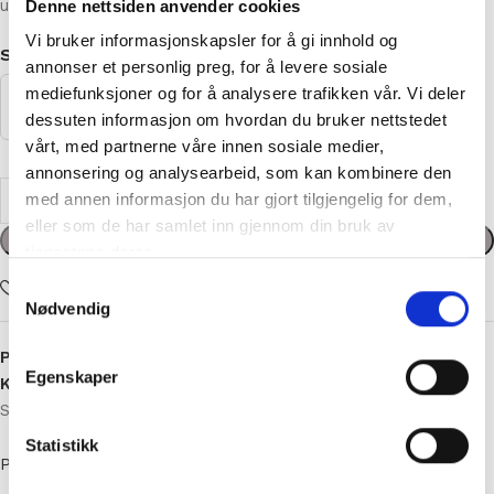
under Produktinfo nedenfor.
Denne nettsiden anvender cookies
Vi bruker informasjonskapsler for å gi innhold og
STØRRELSE
annonser et personlig preg, for å levere sosiale
mediefunksjoner og for å analysere trafikken vår. Vi deler
dessuten informasjon om hvordan du bruker nettstedet
vårt, med partnerne våre innen sosiale medier,
annonsering og analysearbeid, som kan kombinere den
med annen informasjon du har gjort tilgjengelig for dem,
kr
984,00
eller som de har samlet inn gjennom din bruk av
tjenestene deres.
Legg i handlekurv
Samtykkevalg
Nødvendig
Add to wishlist
Egenskaper
Produktnummer:
841
Kategorier:
Dame strikkepakker
,
Strikkepakker
,
Statistikk
Strikkepakker Pudderpiken