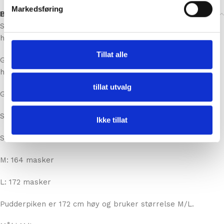
Pudderpiken
Markedsføring
Beskrivelse
Sørtind genseren strikkes i Hip Wool, et 100% Peruviansk
Tillat alle
høylands ull.
Garnet er perfekt for nybegynnere og alle som ønsker en
tillat utvalg
herlig strikkeopplevelse.
Genseren strikkes nedenfra og opp.
Ikke tillat
Størrelser:
S: 156 masker
M: 164 masker
L: 172 masker
Pudderpiken er 172 cm høy og bruker størrelse M/L.