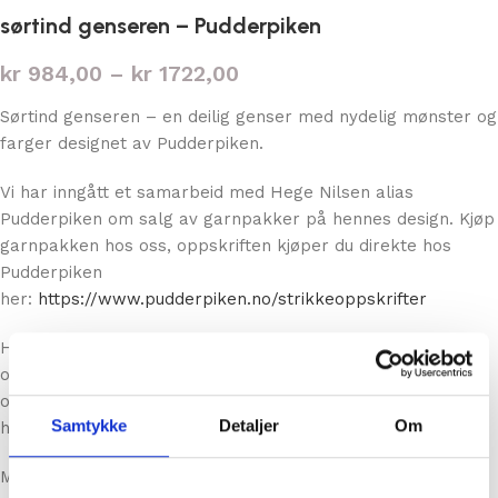
sørtind genseren – Pudderpiken
kr
984,00
–
kr
1722,00
Sørtind genseren – en deilig genser med nydelig mønster og
farger designet av Pudderpiken.
Vi har inngått et samarbeid med Hege Nilsen alias
Pudderpiken om salg av garnpakker på hennes design. Kjøp
garnpakken hos oss, oppskriften kjøper du direkte hos
Pudderpiken
her:
https://www.pudderpiken.no/strikkeoppskrifter
Hvis ønskelig legger vi ved utskrift/papirformat av
oppskriften når vi sender deg garnpakken hvis du sender
oss Vipps kvittering på at du har kjøpt oppskriften. Send til:
Samtykke
Detaljer
Om
hallo@annige.no.
Mer informasjon om genseren og garnpakken finner du