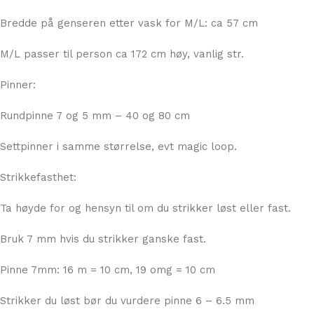
Hel lengde ermer målt fra oversiden etter vask for M/L: ca
54 cm
Bredde på genseren etter vask for M/L: ca 57 cm
M/L passer til person ca 172 cm høy, vanlig str.
Pinner:
Rundpinne 7 og 5 mm – 40 og 80 cm
Settpinner i samme størrelse, evt magic loop.
Strikkefasthet:
Ta høyde for og hensyn til om du strikker løst eller fast.
Bruk 7 mm hvis du strikker ganske fast.
Pinne 7mm: 16 m = 10 cm, 19 omg = 10 cm