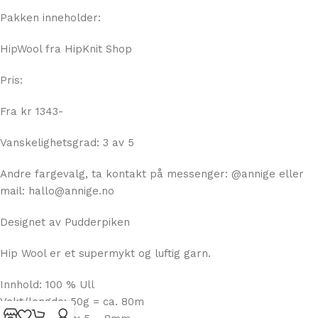
Strikker du løst bør du vurdere pinne 6 – 6.5 mm
Pakken inneholder:
HipWool fra HipKnit Shop
Pris:
Fra kr 1343-
Vanskelighetsgrad: 3 av 5
Andre fargevalg, ta kontakt på messenger: @annige eller
mail: hallo@annige.no
Designet av Pudderpiken
Hip Wool er et supermykt og luftig garn.
Innhold: 100 % Ull