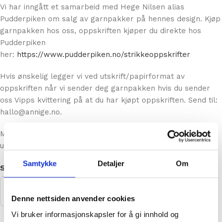
Vi har inngått et samarbeid med Hege Nilsen alias
Pudderpiken om salg av garnpakker på hennes design. Kjøp
garnpakken hos oss, oppskriften kjøper du direkte hos
Pudderpiken
her:
https://www.pudderpiken.no/strikkeoppskrifter
Hvis ønskelig legger vi ved utskrift/papirformat av
oppskriften når vi sender deg garnpakken hvis du sender
oss Vipps kvittering på at du har kjøpt oppskriften. Send til:
hallo@annige.no.
Mer informasjon om genseren og garnpakken finner du
under Produktinfo nedenfor.
Samtykke
Detaljer
Om
STØRRELSE
Denne nettsiden anvender cookies
Vi bruker informasjonskapsler for å gi innhold og