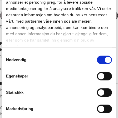
annonser et personlig preg, for å levere sosiale
kr
1394,00
mediefunksjoner og for å analysere trafikken vår. Vi deler
dessuten informasjon om hvordan du bruker nettstedet
vårt, med partnerne våre innen sosiale medier,
Legg i handlekurv
annonsering og analysearbeid, som kan kombinere den
med annen informasjon du har gjort tilgjengelig for dem,
Add to wishlist
eller som de har samlet inn gjennom din bruk av
tjenestene deres.
Produktnummer:
891
Samtykkevalg
Kategorier:
Dame strikkepakker
,
Strikkepakker
,
Nødvendig
Strikkepakker Pudderpiken
Egenskaper
Pudderpiken
Statistikk
Beskrivelse
Nonstop genseren strikkes i Hip Wool, et 100% Peruviansk
høylands ull.
Markedsføring
Garnet er perfekt for nybegynnere og alle som ønsker en