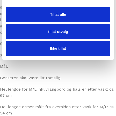
herlig strikkeopplevelse.
Tillat alle
Genseren strikkes nedenfra og opp.Ved ermene deles for
og bakstykket
i 2 og strikkes hver for seg frem og tilbake. Du trenger
tillat utvalg
altså ikke klippe i
den eller ha symaskin.
Ikke tillat
Størrelser:
XS/S – (M/ L) – XL/XXL
Mål:
Genseren skal være litt romslig.
Hel lengde for M/L inkl vrangbord og hals er etter vask: ca
67 cm