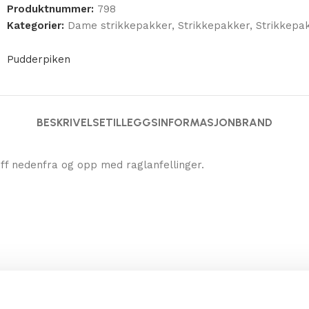
Produktnummer:
798
Kategorier:
Dame strikkepakker
,
Strikkepakker
,
Strikkepa
Pudderpiken
BESKRIVELSE
TILLEGGSINFORMASJON
BRAND
ff nedenfra og opp med raglanfellinger.