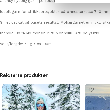
Chunky nydelig garn, perfekt match av mohair og merinoull.
Ideelt garn for strikkeprosjekter på pinnestørrelse 7-10 mm
Gir et delikat og pusete resultat. Mohairgarnet er mykt, sil
Innhold: 80 % kid mohair, 11 % Merinoull, 9 % polyamid
Vekt/lengde: 50 g = ca 100m
Relaterte produkter