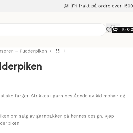
Fri frakt på ordre over 1500
Kr
0,
nseren – Pudderpiken
dderpiken
tiske farger. Strikkes i garn bestående av kid mohair og
piken om salg av garnpakker på hennes design. Kjøp
dderpiken