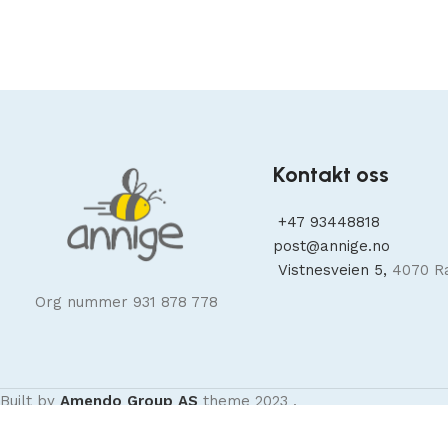
Kontakt oss
+47
93448818
post@annige.no
Vistnesveien 5,
4070 R
Org nummer 931 878 778
Built by
Amendo Group AS
theme
2023
.