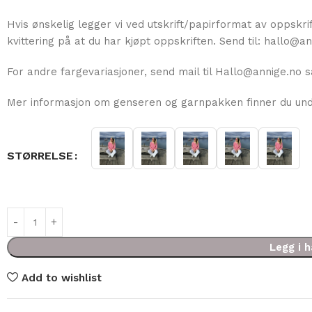
Hvis ønskelig legger vi ved utskrift/papirformat av oppskr
kvittering på at du har kjøpt oppskriften. Send til: hallo@an
For andre fargevariasjoner, send mail til Hallo@annige.no s
Mer informasjon om genseren og garnpakken finner du und
STØRRELSE
kr
894,00
Legg i 
Add to wishlist