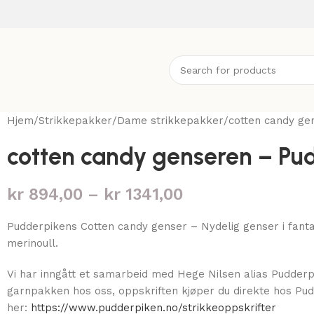
Hjem
Strikkepakker
Dame strikkepakker
cotten candy ge
cotten candy genseren – Pu
kr
894,00
–
kr
1341,00
Pudderpikens Cotten candy genser – Nydelig genser i fantas
merinoull.
Vi har inngått et samarbeid med Hege Nilsen alias Pudder
garnpakken hos oss, oppskriften kjøper du direkte hos Pu
her:
https://www.pudderpiken.no/strikkeoppskrifter