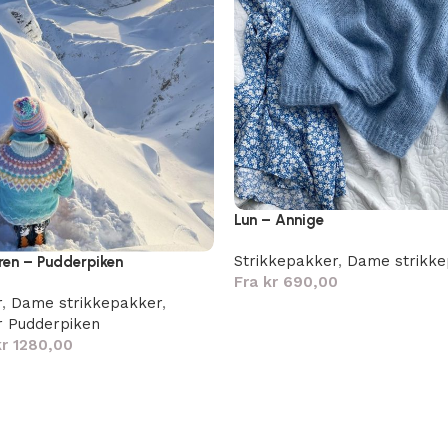
Lun – Annige
Strikkepakker
,
Dame strikk
ren – Pudderpiken
Fra
kr
690,00
r
,
Dame strikkepakker
,
r Pudderpiken
kr
1280,00