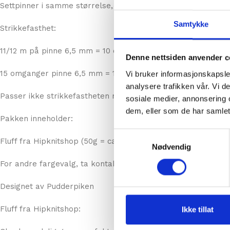
Rundpinne 5 og 7 mm – 40 og 80 cm
Samtykke
Settpinner i samme størrelse, evt magic loop.
Strikkefasthet:
Denne nettsiden anvender c
11/12 m på pinne 6,5 mm = 10 cm
Vi bruker informasjonskapsler
analysere trafikken vår. Vi 
15 omganger pinne 6,5 mm = 10 cm
sosiale medier, annonsering 
dem, eller som de har samlet
Passer ikke strikkefastheten må det prøves større eller min
Samtykkevalg
Pakken inneholder:
Nødvendig
Fluff fra Hipknitshop (50g = ca100m)
For andre fargevalg, ta kontakt på messenger: @annige elle
Designet av Pudderpiken
Ikke tillat
Fluff fra Hipknitshop: