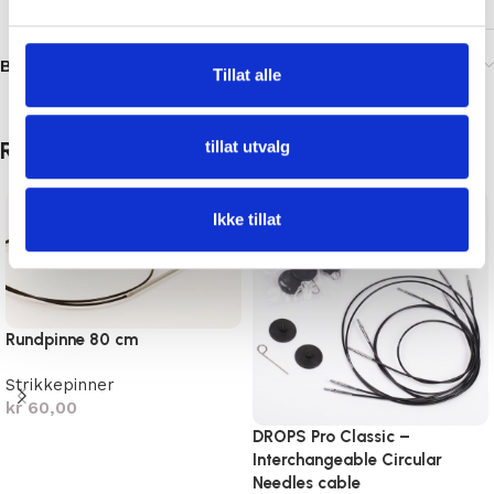
Brand
Tillat alle
Relaterte produkter
tillat utvalg
Ikke tillat
Rundpinne 80 cm
Strikkepinner
kr
60,00
DROPS Pro Classic –
Velg alternativ
Interchangeable Circular
Needles cable