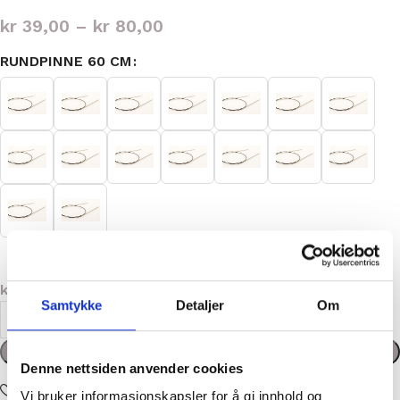
kr
39,00
–
kr
80,00
RUNDPINNE 60 CM
kr
39,00
Samtykke
Detaljer
Om
Legg i handlekurv
Denne nettsiden anvender cookies
Add to wishlist
Vi bruker informasjonskapsler for å gi innhold og