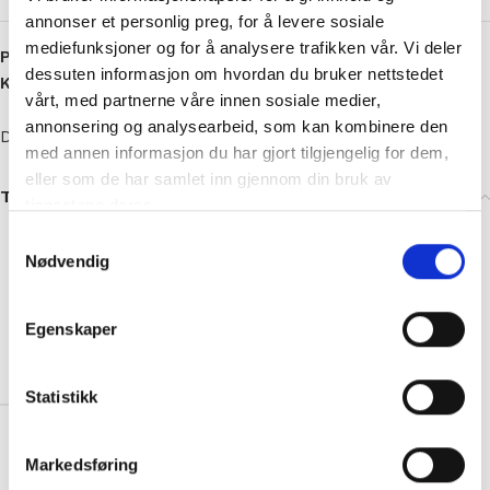
annonser et personlig preg, for å levere sosiale
mediefunksjoner og for å analysere trafikken vår. Vi deler
Produktnummer:
592
dessuten informasjon om hvordan du bruker nettstedet
Kategori:
Strikkepinner
vårt, med partnerne våre innen sosiale medier,
annonsering og analysearbeid, som kan kombinere den
Drops
med annen informasjon du har gjort tilgjengelig for dem,
eller som de har samlet inn gjennom din bruk av
Tilleggsinformasjon
tjenestene deres.
Basic – Bjørk 10.00mm
,
Basic – Bjørk
Samtykkevalg
12.00mm
,
Basic – Bjørk 15.00mm
,
Basic –
Nødvendig
Bjørk 20.00mm
,
Pro Classic – Messing 2.00
mm
,
Pro Classic – Messing 2.50 mm
,
Pro
Classic – Messing 3.00 mm
,
Pro Classic –
Egenskaper
RUNDPINNE
Messing 3.50 mm
,
Pro Classic – Messing
60 CM
4.00 mm
,
Pro Classic – Messing 4.50 mm
,
Statistikk
Pro Classic – Messing 5.00 mm
,
Pro
Classic – Messing 5.50 mm
,
Pro Classic –
Messing 6.00 mm
,
Pro Classic – Messing
Markedsføring
7.00 mm
,
Pro Classic – Messing 8.00 mm
,
Pro Classic – Messing 9.00 mm