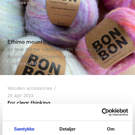
Continue reading
Furniture
25 apr 2023
Ethimo mountain style
So how did the classical Latin become so incoherent?
According to McClintock, a 15th century typeset...
bendikb
Continue reading
Wooden accessories
25 apr 2023
For clear thinking
The passage experienced a surge in popularity during
the 1960s when Letraset used it on their dry-tr...
bendikb
Continue reading
Samtykke
Detaljer
Om