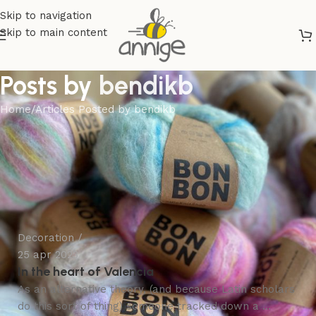
Skip to navigation
Skip to main content
Posts by
bendikb
Home
Articles Posted by bendikb
bendikb
Decoration
25 apr 2023
In the heart of Valencia
As an alternative theory, (and because Latin scholars
do this sort of thing) someone tracked down a ...
bendikb