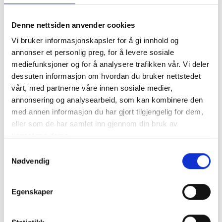
Design trends
Denne nettsiden anvender cookies
25 apr 2023
Vi bruker informasjonskapsler for å gi innhold og
The clean series
annonser et personlig preg, for å levere sosiale
So when is it okay to use lorem ipsum? First, lorem
mediefunksjoner og for å analysere trafikken vår. Vi deler
ipsum works well for staging. It’s like the prop...
dessuten informasjon om hvordan du bruker nettstedet
bendikb
Continue reading
vårt, med partnerne våre innen sosiale medier,
annonsering og analysearbeid, som kan kombinere den
med annen informasjon du har gjort tilgjengelig for dem,
Decoration
eller som de har samlet inn gjennom din bruk av
25 apr 2023
tjenestene deres.
Flowing serpentines
Samtykkevalg
As an alternative theory, (and because Latin scholars
Nødvendig
do this sort of thing) someone tracked down a ...
bendikb
Continue reading
Egenskaper