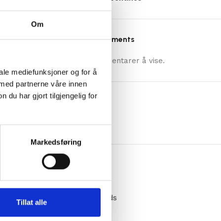
Om
Recent Comments
Ingen kommentarer å vise.
iale mediefunksjoner og for å
 med partnerne våre innen
u har gjort tilgjengelig for
Archives
april 2023
Markedsføring
Categories
Decoration
Design trends
Tillat alle
Furniture