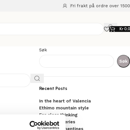
Fri frakt på ordre over 1500
Kr
0,
Søk
Søk
Recent Posts
In the heart of Valencia
Ethimo mountain style
For clear thinking
The clean series
Flowing serpentines