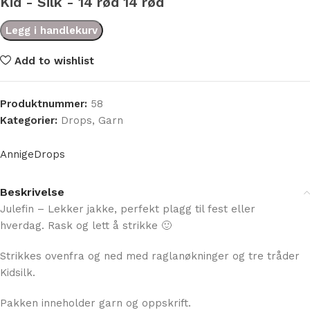
Kid - Silk - 14 rød 14 rød
kr
770,00
Legg i handlekurv
Add to wishlist
Produktnummer:
58
Kategorier:
Drops
,
Garn
Annige
Drops
Beskrivelse
Julefin – Lekker jakke, perfekt plagg til fest eller
hverdag. Rask og lett å strikke 🙂
Strikkes ovenfra og ned med raglanøkninger og tre tråder
Kidsilk.