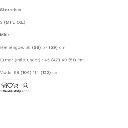
Pakken inneholder garn og oppskrift.
Størrelse:
S
(M)
L
(XL)
Mål:
Hel lengde: 50
(56)
57
(59)
cm
Ermer (målt under) : 45
(47)
49
(51)
cm
Vidde: 98
(104)
114
(122)
cm
Shop
Wishlist
Cart
My account
Pinner:
Rundpinne 4,5 og 6,0 mm – 40 og 80 cm
Settpinner 4,5 mm, evt magic loop.