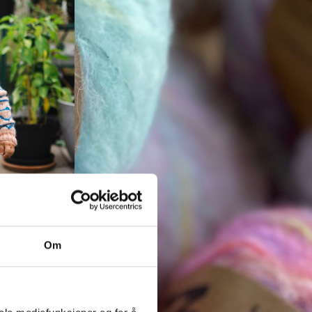
op
pakker
Om