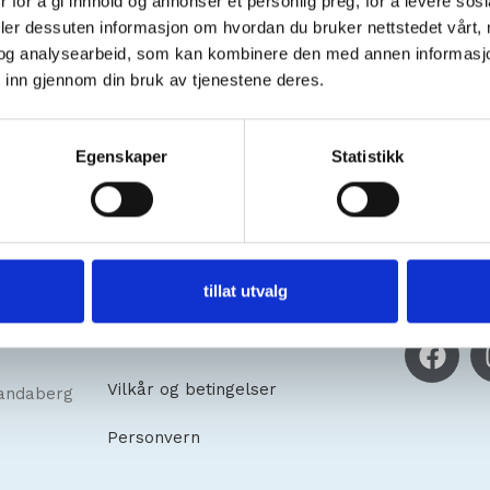
 for å gi innhold og annonser et personlig preg, for å levere sos
deler dessuten informasjon om hvordan du bruker nettstedet vårt,
og analysearbeid, som kan kombinere den med annen informasjon d
 inn gjennom din bruk av tjenestene deres.
Egenskaper
Statistikk
Kundeservice
Sosiale
tillat utvalg
Om oss
Vilkår og betingelser
andaberg
Personvern