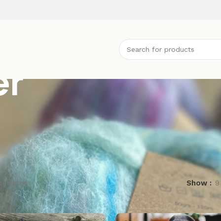
er
sultater
Show
9