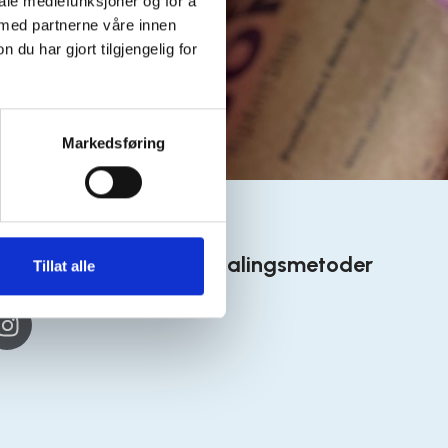
iale mediefunksjoner og for å
 med partnerne våre innen
u har gjort tilgjengelig for
Markedsføring
 medier
Betalingsmetoder
Tillat alle