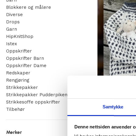
Barn
Blokkere og målere
Diverse
Drops
Garn
HipKnitShop
Istex
Oppskrifter
Oppskrifter Barn
Oppskrifter Dame
Redskaper
Rengjøring
Strikkepakker
Mini Islender –
Strikkepakker Pudderpiken
Strikkepakker
Strikkesoffe oppskrifter
Samtykke
Fra
kr
237,00
Tilbehør
Denne nettsiden anvender c
Merker