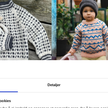
 Annige
Tivoligenser barn – Hipknitsh
,
Barn strikkepakker
Strikkepakker
,
Barn strikke
Detaljer
Fra
kr
410,00
ookies