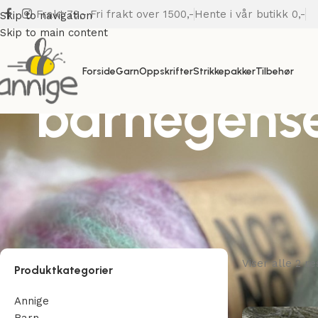
Frakt 79,- Fri frakt over 1500,-
Hente i vår butikk 0,-
Skip to navigation
Skip to main content
Forside
Garn
Oppskrifter
Strikkepakker
Tilbehør
barnegens
Viser alle 2 re
Produktkategorier
Annige