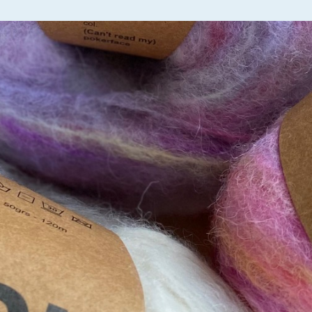
English
(
Engelsk
)
Norsk bokmål