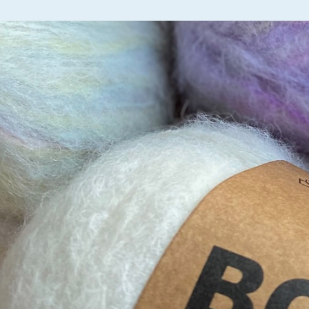
Built by
Amendo Group AS
theme
2023
.