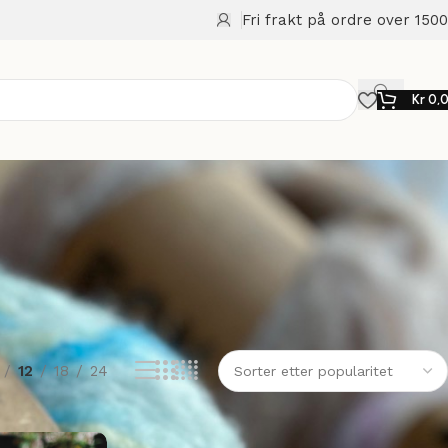
Fri frakt på ordre over 1500
Kr
0,
12
18
24