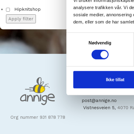
Vi bruker informasjonskapsler
analysere trafikken vår. Vi 
Hipknitshop
sosiale medier, annonsering 
Apply filter
dem, eller som de har samlet
Samtykkevalg
Nødvendig
Kontakt oss
Ikke tillat
+47
93448818
post@annige.no
Vistnesveien 5,
4070 R
Org nummer 931 878 778