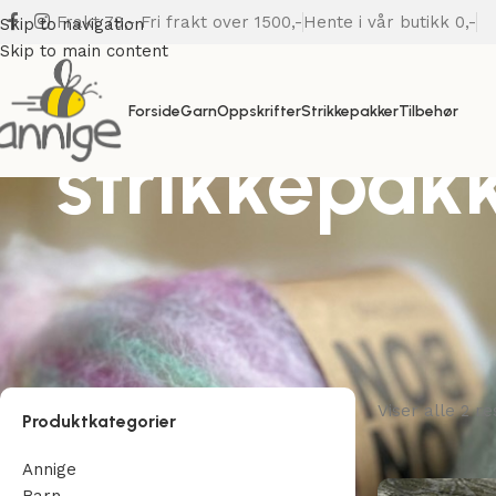
Frakt 79,- Fri frakt over 1500,-
Hente i vår butikk 0,-
Skip to navigation
Skip to main content
Forside
Garn
Oppskrifter
Strikkepakker
Tilbehør
strikkepak
Viser alle 2 re
Produktkategorier
Annige