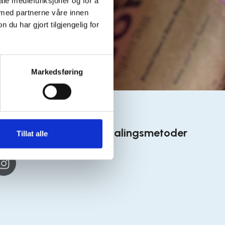
iale mediefunksjoner og for å
 med partnerne våre innen
u har gjort tilgjengelig for
Markedsføring
 medier
Betalingsmetoder
Tillat alle