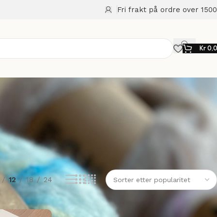
Fri frakt på ordre over 1500
Kr
0,
12
18
24