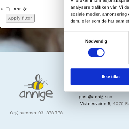
Vi bruker informasjonskapsler
analysere trafikken vår. Vi 
Annige
sosiale medier, annonsering 
Apply filter
dem, eller som de har samlet
Samtykkevalg
Nødvendig
Kontakt oss
Ikke tillat
+47
93448818
post@annige.no
Vistnesveien 5,
4070 R
Org nummer 931 878 778