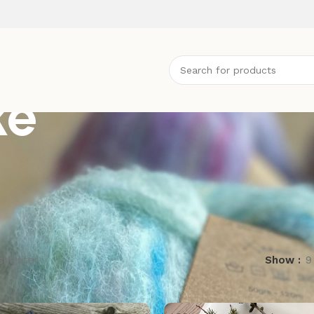
ke
sultater
Show
9