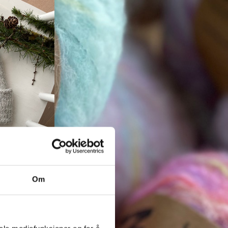
ikkepakker
Om