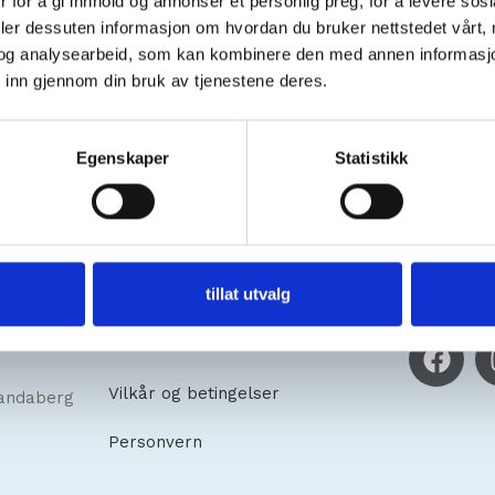
 for å gi innhold og annonser et personlig preg, for å levere sos
deler dessuten informasjon om hvordan du bruker nettstedet vårt,
og analysearbeid, som kan kombinere den med annen informasjon d
 inn gjennom din bruk av tjenestene deres.
Egenskaper
Statistikk
Kundeservice
Sosiale
tillat utvalg
Om oss
Vilkår og betingelser
andaberg
Personvern