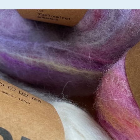
English
(
Engelsk
)
Norsk bokmål