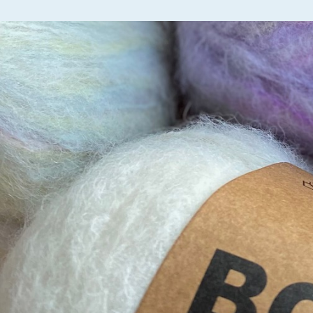
Built by
Amendo Group AS
theme
2023
.