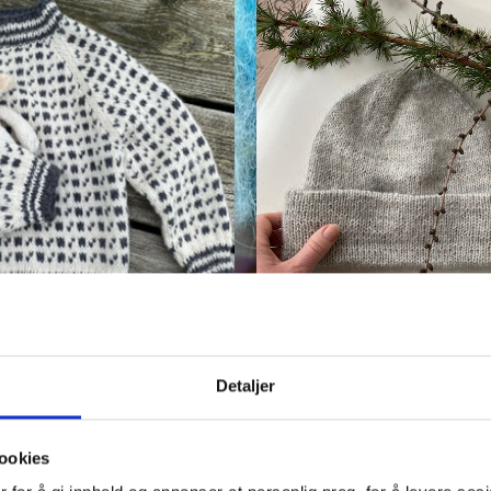
 Annige
Ruslelue
,
Barn strikkepakker
Strikkepakker
,
Tilbehør str
Detaljer
Fra
kr
106,00
ookies