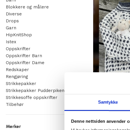
Barn
Blokkere og målere
Diverse
Drops
Garn
HipKnitShop
Istex
Oppskrifter
Oppskrifter Barn
Oppskrifter Dame
Redskaper
Rengjøring
Strikkepakker
Mini Islender –
Strikkepakker Pudderpiken
Strikkepakker
Strikkesoffe oppskrifter
Samtykke
Fra
kr
237,00
Tilbehør
Denne nettsiden anvender c
Merker