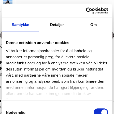
Samtykke
Detaljer
Om
kr
896,00
Denne nettsiden anvender cookies
Legg i handlekurv
Vi bruker informasjonskapsler for å gi innhold og
Add to wishlist
annonser et personlig preg, for å levere sosiale
mediefunksjoner og for å analysere trafikken vår. Vi deler
dessuten informasjon om hvordan du bruker nettstedet
Produktnummer:
964
vårt, med partnerne våre innen sosiale medier,
Kategorier:
Herre strikkepakker
,
Strikkepakker
,
annonsering og analysearbeid, som kan kombinere den
Strikkepakker Pudderpiken
med annen informasjon du har gjort tilgjengelig for dem,
eller som de har samlet inn gjennom din bruk av
Pudderpiken
tjenestene deres.
Samtykkevalg
Beskrivelse
Nødvendig