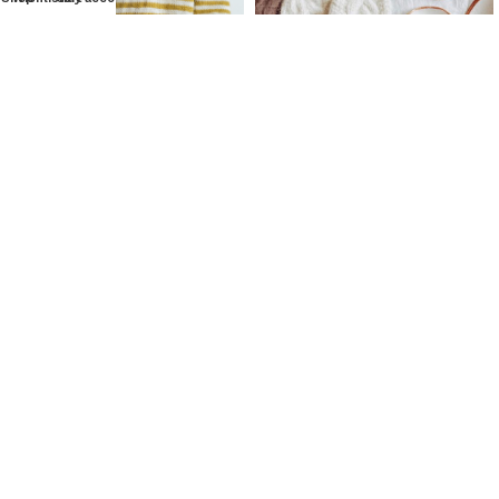
Vinterflettevotter
Strikkepakker
,
Tilbehør
strikkepakker
Fra
kr
134,00
Stripeday sweater – Herre
Les mer
Strikkepakker
,
Herre
strikkepakker
Fra
kr
1066,00
Les mer