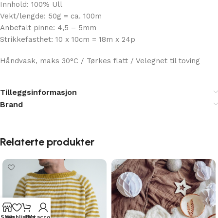
Istex Lettlopi er islandsk ull på sitt beste!
Innhold: 100% Ull
Vekt/lengde: 50g = ca. 100m
Anbefalt pinne: 4,5 – 5mm
Strikkefasthet: 10 x 10cm = 18m x 24p
Håndvask, maks 30°C / Tørkes flatt / Velegnet til toving
Tilleggsinformasjon
Brand
Relaterte produkter
Shop
Wishlist
Cart
My account