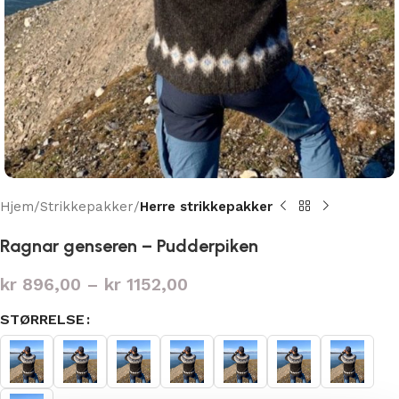
Hjem
Strikkepakker
Herre strikkepakker
Ragnar genseren – Pudderpiken
kr
896,00
–
kr
1152,00
STØRRELSE